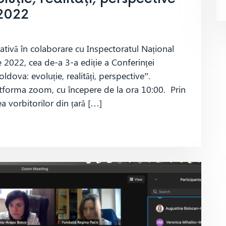
 2022
pativă în colaborare cu Inspectoratul Național
 2022, cea de-a 3-a ediție a Conferinței
dova: evoluție, realități, perspective”.
atforma zoom, cu începere de la ora 10:00. Prin
ea vorbitorilor din țară […]