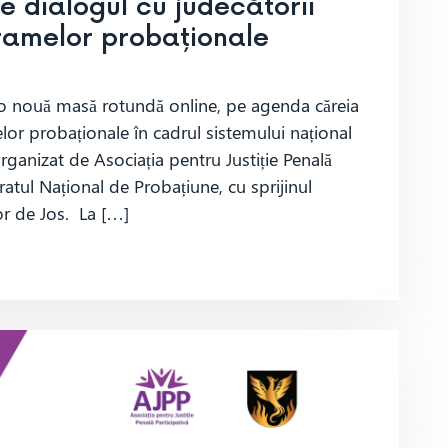
re dialogul cu judecătorii
ramelor probaționale
 o nouă masă rotundă online, pe agenda căreia
elor probaționale în cadrul sistemului național
organizat de Asociația pentru Justiție Penală
ratul Național de Probațiune, cu sprijinul
or de Jos. La […]