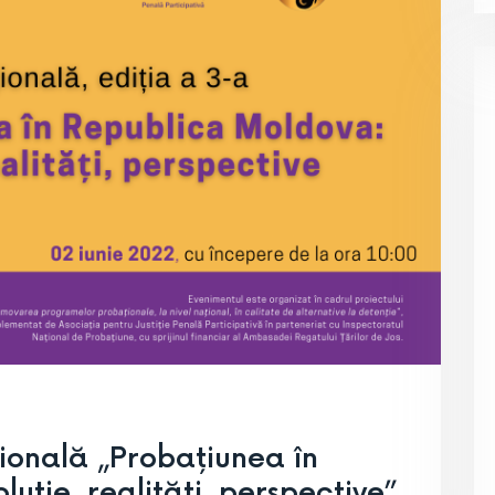
ională „Probațiunea în
uție, realități, perspective”