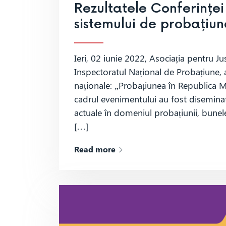
Rezultatele Conferințe
sistemului de probațiu
Ieri, 02 iunie 2022, Asociația pentru Jus
Inspectoratul Național de Probațiune, a
naționale: „Probațiunea în Republica Mol
cadrul evenimentului au fost diseminate
actuale în domeniul probațiunii, bunele
[…]
Read more