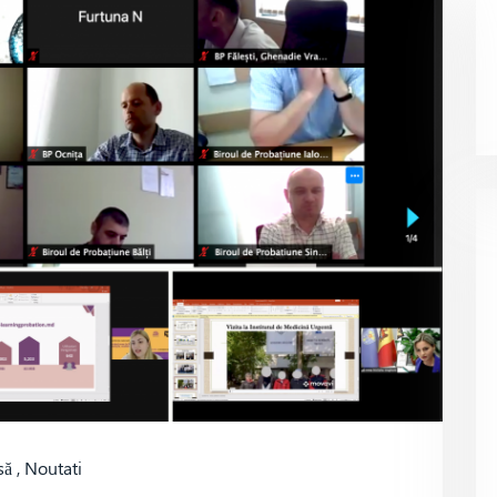
să
,
Noutati