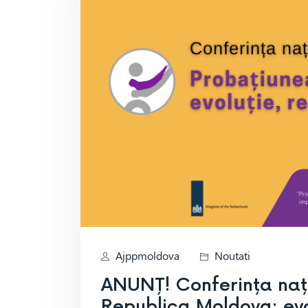
Ajppmoldova
Noutati
ANUNȚ! Conferința naț
Republica Moldova: evol