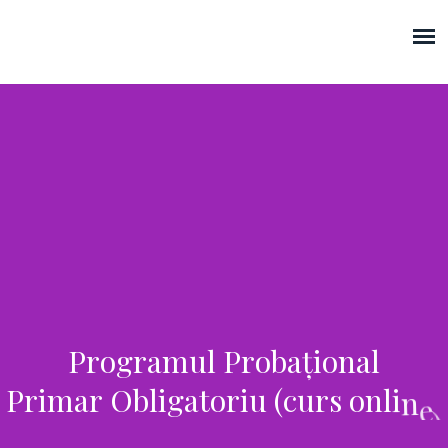
AJPP
P
r
o
g
r
a
m
u
l
P
r
o
b
a
ț
i
o
n
a
l
P
r
i
m
a
r
O
b
l
i
g
a
t
o
r
i
u
(
c
u
r
s
o
n
l
i
n
e
)