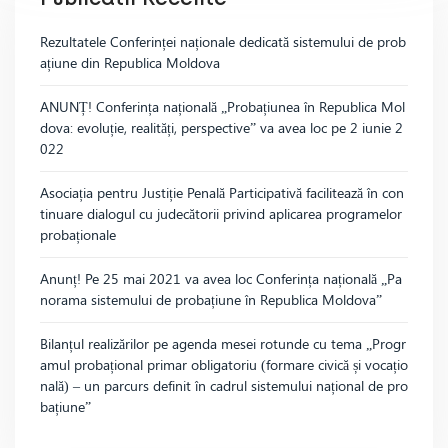
Rezultatele Conferinței naționale dedicată sistemului de prob
ațiune din Republica Moldova
ANUNȚ! Conferința națională „Probațiunea în Republica Mol
dova: evoluție, realități, perspective” va avea loc pe 2 iunie 2
022
Asociația pentru Justiție Penală Participativă facilitează în con
tinuare dialogul cu judecătorii privind aplicarea programelor
probaționale
Anunț! Pe 25 mai 2021 va avea loc Conferința națională „Pa
norama sistemului de probațiune în Republica Moldova”
Bilanțul realizărilor pe agenda mesei rotunde cu tema „Progr
amul probațional primar obligatoriu (formare civică și vocațio
nală) – un parcurs definit în cadrul sistemului național de pro
bațiune”