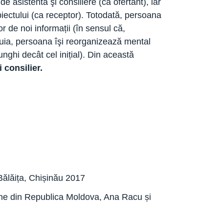
de asistenta şi consiliere (ca ofertant), iar
biectului (ca receptor). Totodată, persoana
r de noi informații (în sensul că,
estuia, persoana îşi reorganizează mental
nghi decât cel inițial). Din această
 consilier.
Bălăița, Chișinău 2017
țiune din Republica Moldova, Ana Racu și