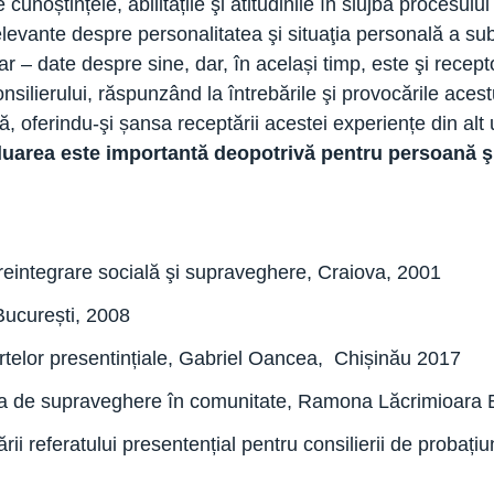
unoștințele, abilitățile şi atitudinile în slujba procesului 
relevante despre personalitatea şi situaţia personală a su
 – date despre sine, dar, în același timp, este şi recepto
consilierului, răspunzând la întrebările şi provocările ac
, oferindu-şi șansa receptării acestei experiențe din alt u
luarea este importantă deopotrivă pentru persoană şi
 reintegrare socială şi supraveghere, Craiova, 2001
București, 2008
rtelor presentințiale, Gabriel Oancea, Chișinău 2017
atea de supraveghere în comunitate, Ramona Lăcrimioara 
rii referatului presentențial pentru consilierii de proba