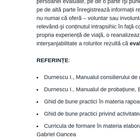
persoanei evaluate, pe de o parte îşi pune c
pe de altă parte înregistrează informații 
nu numai că oferă – voluntar sau involuntar
relevând-şi conținutul intrapsihic în faţă 
propria experiență de viaţă, o reanalizează
interșanjabilitate a rolurilor rezultă că
eva
REFERINȚE
:
Durnescu I., Manualul consilierului de
Durnescu I., Manualul de probațiune, 
Ghid de bune practici în materia rapoa
Ghid de bune practici privind activit
Curricula de formare în materia elaboră
Gabriel Oancea