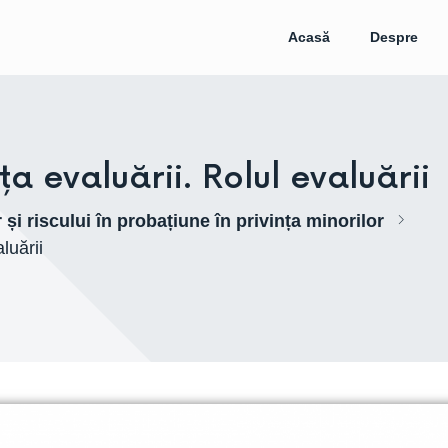
Acasă
Despre
a evaluării. Rolul evaluării
și riscului în probațiune în privința minorilor
luării