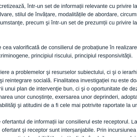
retizează, într-un set de informații relevante cu privire 
vare, stilul de învățare, modalitățile de abordare, circumst
stanţe, precum şi într-un set de prezumții cu privire la 
ea valorificată de consilierul de probațiune în realizarea
riminogene, principiul riscului, principiul responsivităţii.
re a problemelor şi resurselor subiectului, ci şi o ierarhi
eintegrare socială. Finalitatea investigației nu este doar
ii unui plan de intervenţie bun, ci şi o oportunitate de de
narea unor cunoștințe, exersarea unor deprinderi, adoptar
bilităţi şi atitudini de a fi cele mai potrivite raportate la
 ofertantul de informații iar consilierul este receptorul. 
 ofertant şi receptor sunt interșanjabile. Prin incursiune