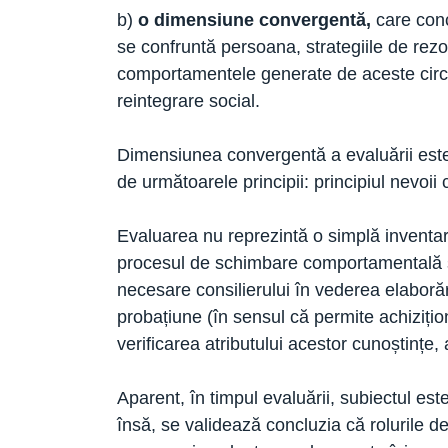
b)
o dimensiune
convergentă,
care conc
se confruntă persoana, strategiile de rezol
comportamentele generate de aceste circum
reintegrare social.
Dimensiunea convergentă a evaluării este c
de următoarele principii: principiul nevoii c
Evaluarea nu reprezintă o simplă inventarie
procesul de schimbare comportamentală şi r
necesare consilierului în vederea elaborăr
probațiune (în sensul că permite achizițio
verificarea atributului acestor cunoștințe, a
Aparent, în timpul evaluării, subiectul este
însă, se validează concluzia că rolurile de