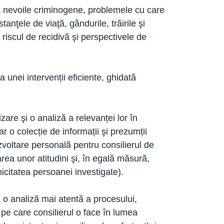
la nevoile criminogene, problemele cu care
anţele de viaţă, gândurile, trăirile şi
riscul de recidivă şi perspectivele de
 unei intervenții eficiente, ghidată
zare şi o analiză a relevanței lor în
 o colecție de informații şi prezumții
zvoltare personală pentru consilierul de
ea unor atitudini şi, în egală măsură,
 unicitatea persoanei investigate).
La o analiză mai atentă a procesului,
a pe care consilierul o face în lumea